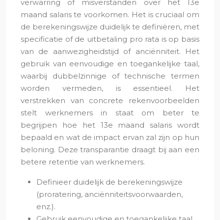
verwarring of misverstanden over het 13e
maand salaris te voorkomen. Het is cruciaal om
de berekeningswijze duidelijk te definiëren, met
specificatie of de uitbetaling pro rata is op basis
van de aanwezigheidstijd of anciënniteit. Het
gebruik van eenvoudige en toegankelijke taal,
waarbij dubbelzinnige of technische termen
worden vermeden, is essentieel. Het
verstrekken van concrete rekenvoorbeelden
stelt werknemers in staat om beter te
begrijpen hoe het 13e maand salaris wordt
bepaald en wat de impact ervan zal zijn op hun
beloning. Deze transparantie draagt bij aan een
betere retentie van werknemers.
Definieer duidelijk de berekeningswijze
(proratering, anciënniteitsvoorwaarden,
enz.).
Gebruik eenvoudige en toegankelijke taal.