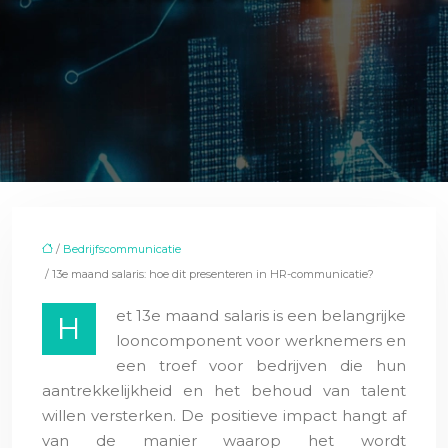
/
Bedrijfscommunicatie
/ 13e maand salaris: hoe dit presenteren in HR-communicatie?
et 13e maand salaris is een belangrijke
H
looncomponent voor werknemers en
een troef voor bedrijven die hun
aantrekkelijkheid en het behoud van talent
willen versterken. De positieve impact hangt af
van de manier waarop het wordt