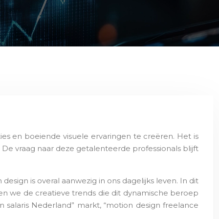
ies en boeiende visuele ervaringen te creëren. Het is
e vraag naar deze getalenteerde professionals blijft
gn is overal aanwezig in ons dagelijks leven. In dit
ren we de creatieve trends die dit dynamische beroep
n salaris Nederland” markt, “motion design freelance