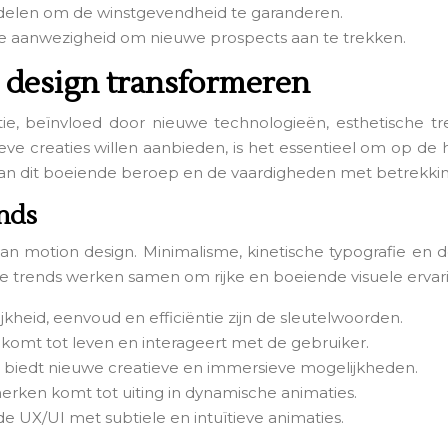
elen om de winstgevendheid te garanderen.
ine aanwezigheid om nieuwe prospects aan te trekken.
n design transformeren
tie, beïnvloed door nieuwe technologieën, esthetische 
ieve creaties willen aanbieden, is het essentieel om op de 
van dit boeiende beroep en de vaardigheden met betrekkin
nds
van motion design. Minimalisme, kinetische typografie e
rends werken samen om rijke en boeiende visuele ervari
ijkheid, eenvoud en efficiëntie zijn de sleutelwoorden.
 komt tot leven en interageert met de gebruiker.
 biedt nieuwe creatieve en immersieve mogelijkheden.
merken komt tot uiting in dynamische animaties.
e UX/UI met subtiele en intuïtieve animaties.