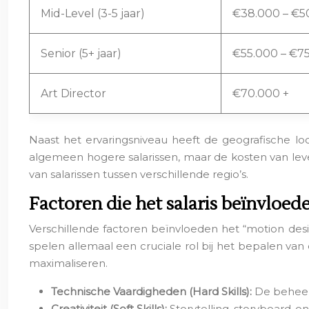
Mid-Level (3-5 jaar)
€38.000 – €5
Senior (5+ jaar)
€55.000 – €7
Art Director
€70.000 +
Naast het ervaringsniveau heeft de geografische lo
algemeen hogere salarissen, maar de kosten van lev
van salarissen tussen verschillende regio’s.
Factoren die het salaris beïnvloed
Verschillende factoren beïnvloeden het “motion designe
spelen allemaal een cruciale rol bij het bepalen van
maximaliseren.
Technische Vaardigheden (Hard Skills):
De beheers
Creativiteit (Soft Skills):
Storytelling, storyboard-on