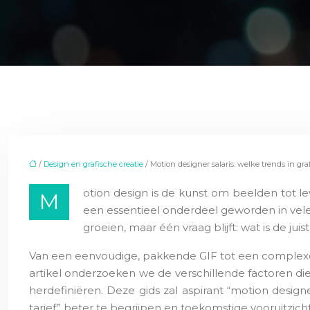
/
Design en grafische creatie
/ Motion designer salaris: welke trends in gra
otion design is de kunst om beelden tot le
M
een essentieel onderdeel geworden in vele
groeien, maar één vraag blijft: wat is de ju
Van een eenvoudige, pakkende GIF tot een complexe a
artikel onderzoeken we de verschillende factoren di
herdefiniëren. Deze gids zal aspirant “motion desig
tarief” beter te begrijpen en toekomstige vooruitzicht