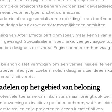
complexe projecten te beheren worden zeer gewaardeerd
elevant voor het type functie, is onmisbaar.
demie of een gespecialiseerde opleiding is een troef voor e
tion design kan nieuwe carrièremogelijkheden ontsluiten.
sing van After Effects blijft onmisbaar, maar kennis van
evraagd. Specialisatie in specifieke, veelgevraagde 
motion designers die Unreal Engine beheersen hun vraag e
zo belangrijk. Het vermogen om een verhaal visueel te ver
e troeven. Bedrijven zoeken motion designers die ideeën k
ativiteit vereist.
nadelen op het gebied van beloning
een potentiële toename van inkomsten, maar brengt ook de
ntenwerving en inactieve perioden beheren, wat kan leide
t te stellen en je projecten te kiezen lucratief blijken.