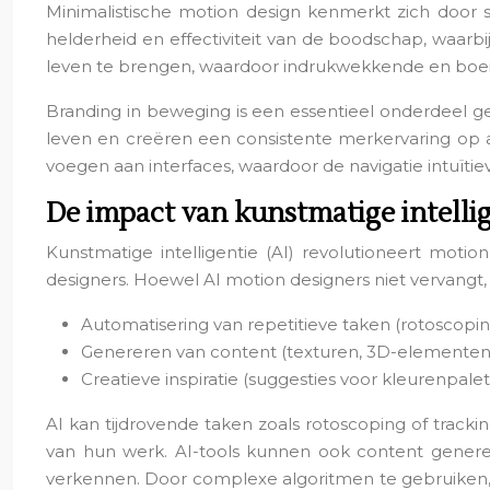
Minimalistische motion design kenmerkt zich door 
helderheid en effectiviteit van de boodschap, waar
leven te brengen, waardoor indrukwekkende en boeie
Branding in beweging is een essentieel onderdeel g
leven en creëren een consistente merkervaring op a
voegen aan interfaces, waardoor de navigatie intuït
De impact van kunstmatige intellig
Kunstmatige intelligentie (AI) revolutioneert moti
designers. Hoewel AI motion designers niet vervangt,
Automatisering van repetitieve taken (rotoscoping
Genereren van content (texturen, 3D-elementen)
Creatieve inspiratie (suggesties voor kleurenpalett
AI kan tijdrovende taken zoals rotoscoping of track
van hun werk. AI-tools kunnen ook content genere
verkennen. Door complexe algoritmen te gebruiken,