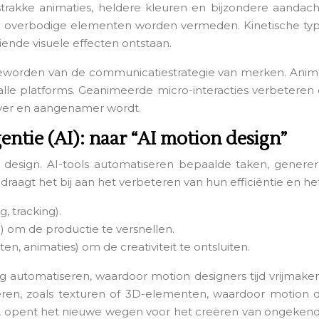
strakke animaties, heldere kleuren en bijzondere aandach
bij overbodige elementen worden vermeden. Kinetische typ
nde visuele effecten ontstaan.
eworden van de communicatiestrategie van merken. Animatie
lle platforms. Geanimeerde micro-interacties verbeteren d
iever en aangenamer wordt.
entie (AI): naar “AI motion design”
on design. AI-tools automatiseren bepaalde taken, generer
 draagt het bij aan het verbeteren van hun efficiëntie en 
, tracking).
 om de productie te versnellen.
en, animaties) om de creativiteit te ontsluiten.
ing automatiseren, waardoor motion designers tijd vrijma
ren, zoals texturen of 3D-elementen, waardoor motion d
 opent het nieuwe wegen voor het creëren van ongekende e