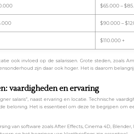
0.000
$65.000 – $85
5.000
$90.000 – $12
$110.000 +
catie ook invloed op de salarissen. Grote steden, zoals 
ensonderhoud zijn daar ook hoger. Het is daarom belangrij
en: vaardigheden en ervaring
r salaris”, naast ervaring en locatie. Technische vaardighed
 de beloning. Het is essentieel om deze te begrijpen om ee
ing van software zoals After Effects, Cinema 4D, Blender, 
twerp en het begrijpen van klantbriefings zijn essentieel.