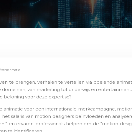
fische creatie
ven te brengen, verhalen te vertellen via boeiende animat
 domeinen, van marketing tot onderwijs en entertainment. D
iste beloning voor deze expertise?
nimatie voor een internationale merkcampagne, motion desi
e het salaris van motion designers beïnvloeden en analyse
ners” en ervaren professionals helpen om de “motion desig
en te identificeren.